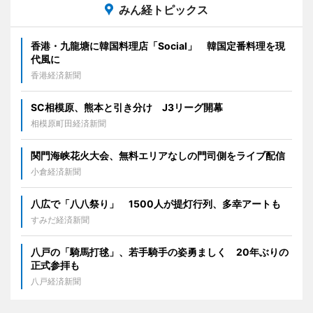
みん経トピックス
香港・九龍塘に韓国料理店「Social」 韓国定番料理を現
代風に
香港経済新聞
SC相模原、熊本と引き分け J3リーグ開幕
相模原町田経済新聞
関門海峡花火大会、無料エリアなしの門司側をライブ配信
小倉経済新聞
八広で「八八祭り」 1500人が提灯行列、多幸アートも
すみだ経済新聞
八戸の「騎馬打毬」、若手騎手の姿勇ましく 20年ぶりの
正式参拝も
八戸経済新聞