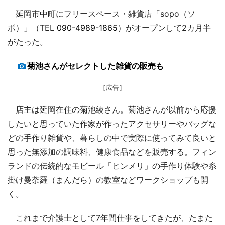
延岡市中町にフリースペース・雑貨店「sopo（ソ
ポ）」（TEL
090-4989-1865
）がオープンして2カ月半
がたった。
菊池さんがセレクトした雑貨の販売も
［広告］
店主は延岡在住の菊池綾さん。菊池さんが以前から応援
したいと思っていた作家が作ったアクセサリーやバッグな
どの手作り雑貨や、暮らしの中で実際に使ってみて良いと
思った無添加の調味料、健康食品などを販売する。フィン
ランドの伝統的なモビール「ヒンメリ」の手作り体験や糸
掛け曼荼羅（まんだら）の教室などワークショップも開
く。
これまで介護士として7年間仕事をしてきたが、たまた