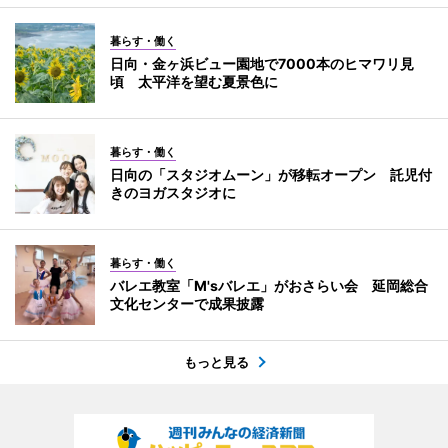
暮らす・働く
日向・金ヶ浜ビュー園地で7000本のヒマワリ見
頃 太平洋を望む夏景色に
暮らす・働く
日向の「スタジオムーン」が移転オープン 託児付
きのヨガスタジオに
暮らす・働く
バレエ教室「M'sバレエ」がおさらい会 延岡総合
文化センターで成果披露
もっと見る