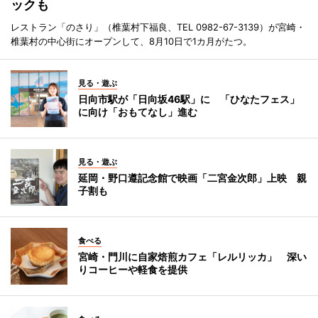
ックも
レストラン「のさり」（椎葉村下福良、TEL 0982-67-3139）が宮崎・
椎葉村の中心街にオープンして、8月10日で1カ月がたつ。
見る・遊ぶ
日向市駅が「日向坂46駅」に 「ひなたフェス」
に向け「おもてなし」進む
見る・遊ぶ
延岡・野口遵記念館で映画「二宮金次郎」上映 親
子割も
食べる
宮崎・門川に自家焙煎カフェ「レルリッカ」 深い
りコーヒーや軽食を提供