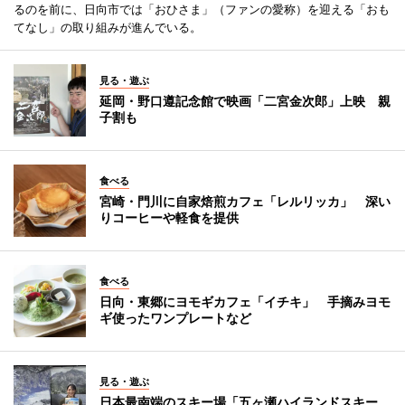
るのを前に、日向市では「おひさま」（ファンの愛称）を迎える「おも
てなし」の取り組みが進んでいる。
見る・遊ぶ
延岡・野口遵記念館で映画「二宮金次郎」上映 親
子割も
食べる
宮崎・門川に自家焙煎カフェ「レルリッカ」 深い
りコーヒーや軽食を提供
食べる
日向・東郷にヨモギカフェ「イチキ」 手摘みヨモ
ギ使ったワンプレートなど
見る・遊ぶ
日本最南端のスキー場「五ヶ瀬ハイランドスキー