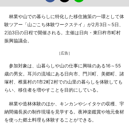
林業や山での暮らしに特化した移住施策の一環として体
験ツアー「山ごこち体験ワークステイ」が2月3日～5日、
2泊3日の日程で開催される。主催は日向・東臼杵市町村
振興協議会。
［広告］
参加対象は、山暮らしや山の仕事に興味のある16～55
歳の男女。耳川の流域にある日向市、門川町、美郷町、諸
塚村、椎葉村の1市2町2村での山里の暮らしを体験しても
らい、移住者を増やすことを目的にしている。
林業や造林体験のほか、キンカンやシイタケの収穫、宇
納間備長炭の制作現場を見学する。夜神楽鑑賞や地元食材
を使った郷土料理も体験することができる。