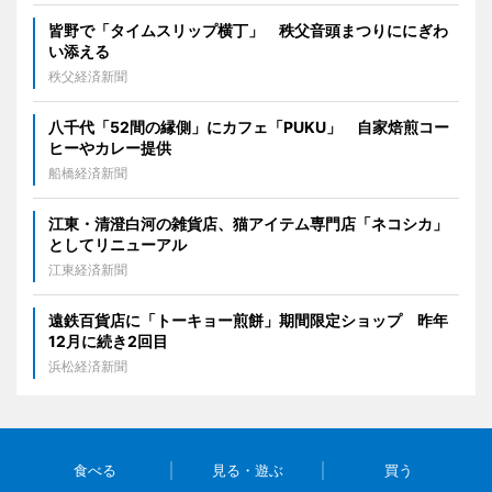
皆野で「タイムスリップ横丁」 秩父音頭まつりににぎわ
い添える
秩父経済新聞
八千代「52間の縁側」にカフェ「PUKU」 自家焙煎コー
ヒーやカレー提供
船橋経済新聞
江東・清澄白河の雑貨店、猫アイテム専門店「ネコシカ」
としてリニューアル
江東経済新聞
遠鉄百貨店に「トーキョー煎餅」期間限定ショップ 昨年
12月に続き2回目
浜松経済新聞
食べる
見る・遊ぶ
買う