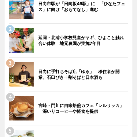
日向市駅が「日向坂46駅」に 「ひなたフェ
ス」に向け「おもてなし」進む
延岡・北浦小学校児童がヤギ、ひよこと触れ
合い体験 地元農園が実施7年目
日向に手打ちそば店「ゆゑ」 移住者が開
業、石臼びき十割そばと日本酒も
宮崎・門川に自家焙煎カフェ「レルリッカ」
深いりコーヒーや軽食を提供