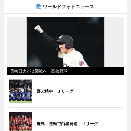
ワールドフォトニュース
長崎日大が２回戦へ 高校野球
喜ぶ植中 Ｊリーグ
鹿島、逆転で白星発進 Ｊリーグ