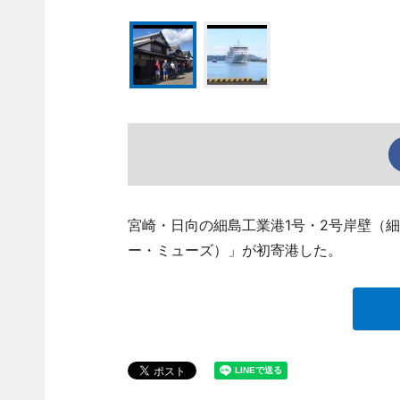
宮崎・日向の細島工業港1号・2号岸壁（細島）
ー・ミューズ）」が初寄港した。