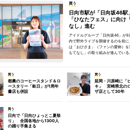
買う
日向市駅が「日向坂46
「ひなたフェス」に向け
なし」進む
アイドルグループ「日向坂46」が9
内で野外ライブを開催するのを前に
は「おひさま」（ファンの愛称）を
もてなし」の取り組みが進んでいる
買う
買う
都農のコーヒースタンド＆ロ
延岡・川原崎に「
ースタリー「畝日」が1周年
キ」 宮崎県北の
書店も併設
ザ店として30年
買う
日向で「日向ひょっとこ夏祭
り」 全国各地から1300人
の踊り手集まる