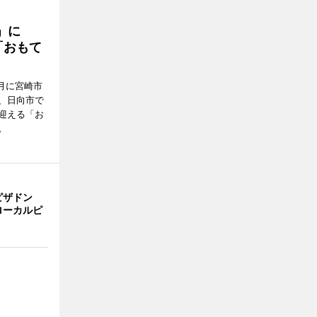
駅」に
「おもて
月に宮崎市
、日向市で
迎える「お
。
ピザドン
ローカルピ