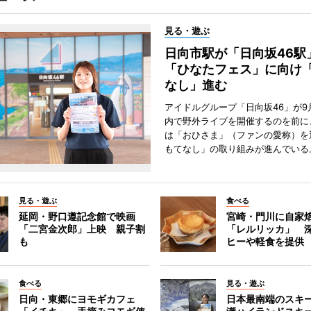
見る・遊ぶ
日向市駅が「日向坂46
「ひなたフェス」に向け
なし」進む
アイドルグループ「日向坂46」が9
内で野外ライブを開催するのを前に
は「おひさま」（ファンの愛称）を
もてなし」の取り組みが進んでいる
見る・遊ぶ
食べる
延岡・野口遵記念館で映画
宮崎・門川に自家
「二宮金次郎」上映 親子割
「レルリッカ」 
も
ヒーや軽食を提供
食べる
見る・遊ぶ
日向・東郷にヨモギカフェ
日本最南端のスキ