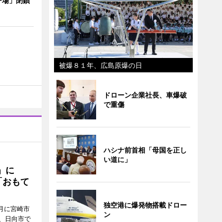
ー場」閉鎖
被爆８１年、広島原爆の日
ドローン企業社長、車爆破
で重傷
ハシナ前首相「母国を正し
い道に」
駅」に
「おもて
独空港に爆発物搭載ドロー
月に宮崎市
ン
、日向市で