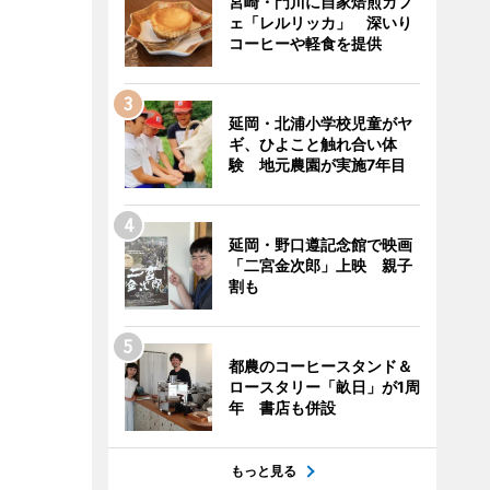
宮崎・門川に自家焙煎カフ
ェ「レルリッカ」 深いり
コーヒーや軽食を提供
延岡・北浦小学校児童がヤ
ギ、ひよこと触れ合い体
験 地元農園が実施7年目
延岡・野口遵記念館で映画
「二宮金次郎」上映 親子
割も
都農のコーヒースタンド＆
ロースタリー「畝日」が1周
年 書店も併設
もっと見る