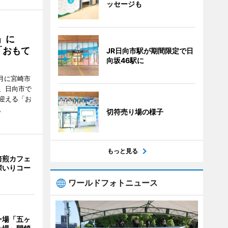
ッセージも
駅」に
「おもて
JR日向市駅が期間限定で日
向坂46駅に
月に宮崎市
、日向市で
迎える「お
。
切符売り場の様子
もっと見る
焙煎カフェ
深いりコー
ワールドフォトニュース
ー場「五ヶ