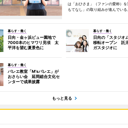
は「おひさま」（ファンの愛称）を
もてなし」の取り組みが進んでいる
暮らす・働く
暮らす・働く
日向・金ヶ浜ビュー園地で
日向の「スタジオ
7000本のヒマワリ見頃 太
移転オープン 託
平洋を望む夏景色に
ガスタジオに
暮らす・働く
バレエ教室「M'sバレエ」が
おさらい会 延岡総合文化セ
ンターで成果披露
もっと見る