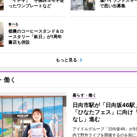
「イチキ」 手摘みヨモギ使
瀬ハイランドスキ
ったワンプレートなど
で思い出募集
食べる
都農のコーヒースタンド＆ロ
ースタリー「畝日」が1周年
書店も併設
もっと見る
・働く
暮らす・働く
日向市駅が「日向坂46
「ひなたフェス」に向け
なし」進む
アイドルグループ「日向坂46」が9
内で野外ライブを開催するのを前に