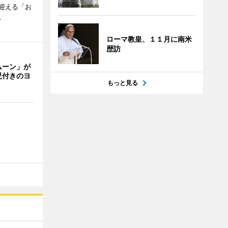
迎える「お
。
ローマ教皇、１１月に南米
歴訪
ムーン」が
児付きのヨ
もっと見る