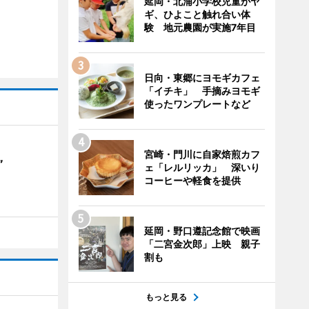
延岡・北浦小学校児童がヤ
ギ、ひよこと触れ合い体
験 地元農園が実施7年目
日向・東郷にヨモギカフェ
「イチキ」 手摘みヨモギ
使ったワンプレートなど
宮崎・門川に自家焙煎カフ
”
ェ「レルリッカ」 深いり
コーヒーや軽食を提供
延岡・野口遵記念館で映画
「二宮金次郎」上映 親子
割も
もっと見る