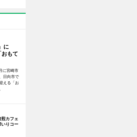
駅」に
「おもて
月に宮崎市
、日向市で
迎える「お
。
焙煎カフェ
深いりコー