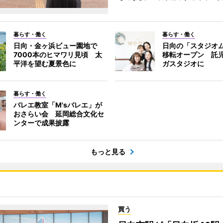
暮らす・働く
暮らす・働く
日向・金ヶ浜ビュー園地で
日向の「スタジオ
7000本のヒマワリ見頃 太
移転オープン 託
平洋を望む夏景色に
ガスタジオに
暮らす・働く
バレエ教室「M'sバレエ」が
おさらい会 延岡総合文化セ
ンターで成果披露
もっと見る
買う