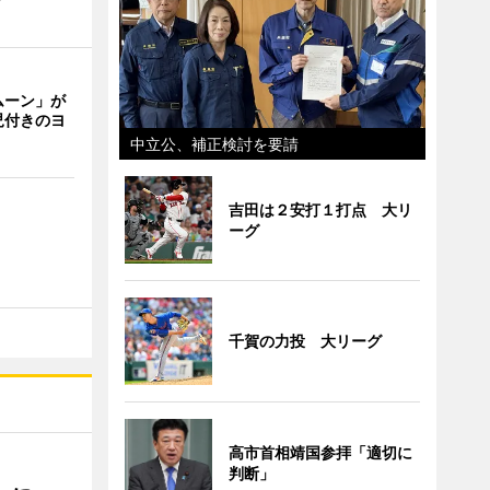
ムーン」が
児付きのヨ
中立公、補正検討を要請
吉田は２安打１打点 大リ
ーグ
千賀の力投 大リーグ
高市首相靖国参拝「適切に
判断」