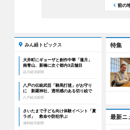
前の
みん経トピックス
特集
大井町にギョーザと創作中華「蓮月」
南青山、新橋に次ぐ都内3店舗目
品川経済新聞
八戸の伝統武芸「騎馬打毬」がお守り
に 新羅神社、透明感のある切り絵で
八戸経済新聞
さいたまで子ども向け体験イベント「夏
最新ニ
ラボ」 救命や防犯学ぶ
浦和経済新聞