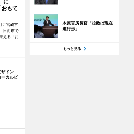
駅」に
「おもて
木原官房長官「拉致は現在
月に宮崎市
進行形」
、日向市で
迎える「お
。
もっと見る
ピザドン
ローカルピ