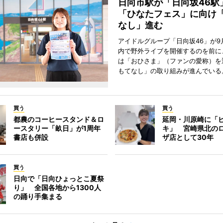
日向市駅が「日向坂46
「ひなたフェス」に向け
なし」進む
アイドルグループ「日向坂46」が9
内で野外ライブを開催するのを前に
は「おひさま」（ファンの愛称）を
もてなし」の取り組みが進んでいる
買う
買う
都農のコーヒースタンド＆ロ
延岡・川原崎に「
ースタリー「畝日」が1周年
キ」 宮崎県北の
書店も併設
ザ店として30年
買う
日向で「日向ひょっとこ夏祭
り」 全国各地から1300人
の踊り手集まる