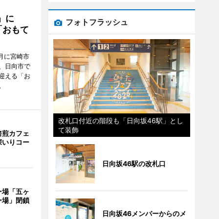
駅」に
フォトフラッシュ
「おもて
月に宮崎市
、日向市で
迎える「お
。
改札口付近の階段も「日向坂46駅」とし
て装飾
焙煎カフェ
深いりコー
日向坂46駅の改札口
ー場「五ヶ
ー場」閉鎖
日向坂46メンバーからのメ