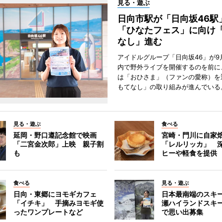
見る・遊ぶ
日向市駅が「日向坂46
「ひなたフェス」に向け
なし」進む
アイドルグループ「日向坂46」が9
内で野外ライブを開催するのを前に
は「おひさま」（ファンの愛称）を
もてなし」の取り組みが進んでいる
見る・遊ぶ
食べる
延岡・野口遵記念館で映画
宮崎・門川に自家
「二宮金次郎」上映 親子割
「レルリッカ」 
も
ヒーや軽食を提供
食べる
見る・遊ぶ
日向・東郷にヨモギカフェ
日本最南端のスキ
「イチキ」 手摘みヨモギ使
瀬ハイランドスキ
ったワンプレートなど
で思い出募集