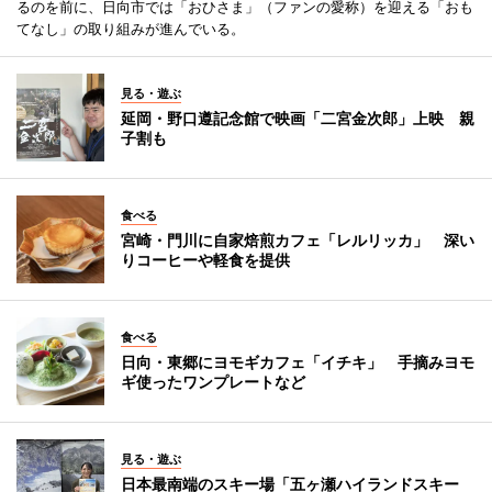
るのを前に、日向市では「おひさま」（ファンの愛称）を迎える「おも
てなし」の取り組みが進んでいる。
見る・遊ぶ
延岡・野口遵記念館で映画「二宮金次郎」上映 親
子割も
食べる
宮崎・門川に自家焙煎カフェ「レルリッカ」 深い
りコーヒーや軽食を提供
食べる
日向・東郷にヨモギカフェ「イチキ」 手摘みヨモ
ギ使ったワンプレートなど
見る・遊ぶ
日本最南端のスキー場「五ヶ瀬ハイランドスキー