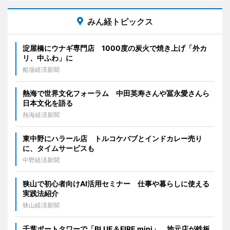
みん経トピックス
淀屋橋にウナギ専門店 1000度の炭火で焼き上げ「外カ
リ、中ふわ」に
船場経済新聞
熱海で世界文化フォーラム 中田英寿さんや冨永愛さんら
日本文化を語る
熱海経済新聞
東中野にハラール店 トルコケバブとインドカレー売り
に、タイムサービスも
中野経済新聞
狭山で初心者向けAI活用セミナー 仕事や暮らしに使える
実践法紹介
狭山経済新聞
千葉ポートタワーで「BLUE＆FIRE mini」 地元店が鉄板