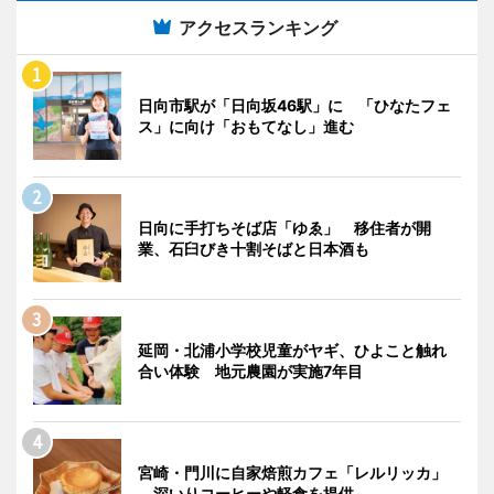
アクセスランキング
日向市駅が「日向坂46駅」に 「ひなたフェ
ス」に向け「おもてなし」進む
日向に手打ちそば店「ゆゑ」 移住者が開
業、石臼びき十割そばと日本酒も
延岡・北浦小学校児童がヤギ、ひよこと触れ
合い体験 地元農園が実施7年目
宮崎・門川に自家焙煎カフェ「レルリッカ」
深いりコーヒーや軽食を提供