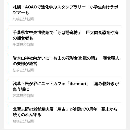
札幌・AOAOで進化学ぶスタンプラリー 小学生向けラボ
ツアーも
札幌経済新聞
千葉県立中央博物館で「ちば恐竜博」 巨大肉食恐竜や海
の捕食者も
千葉経済新聞
岩木山神社向かいに「お山の花彩食堂 龍の憩」 和食職人
の夫婦が経営
弘前経済新聞
浅草・松が谷にニットカフェ「ito-mori」 編み物好きが
集う場に
浅草経済新聞
北習志野の老舗精肉店「鳥吉」が創業170周年 幕末から
続くのれん守る
船橋経済新聞