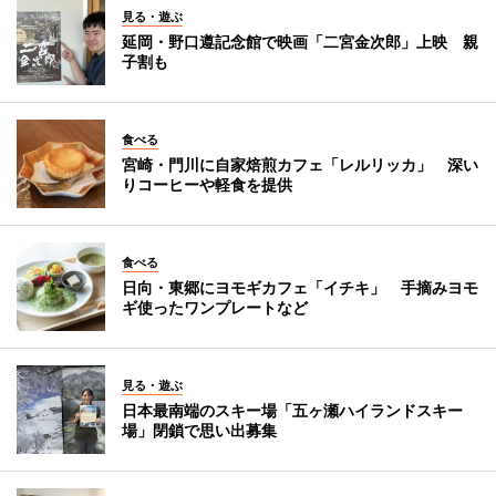
見る・遊ぶ
延岡・野口遵記念館で映画「二宮金次郎」上映 親
子割も
食べる
宮崎・門川に自家焙煎カフェ「レルリッカ」 深い
りコーヒーや軽食を提供
食べる
日向・東郷にヨモギカフェ「イチキ」 手摘みヨモ
ギ使ったワンプレートなど
見る・遊ぶ
日本最南端のスキー場「五ヶ瀬ハイランドスキー
場」閉鎖で思い出募集