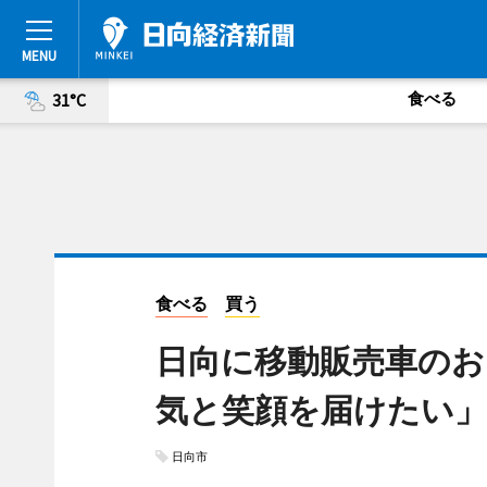
食べる
31°C
食べる
買う
日向に移動販売車のお
気と笑顔を届けたい」
日向市