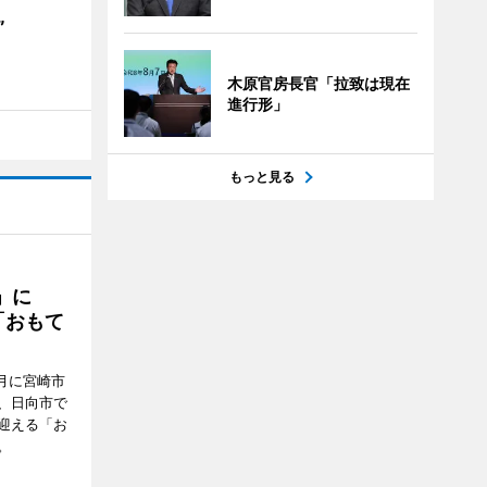
”
木原官房長官「拉致は現在
進行形」
もっと見る
駅」に
「おもて
月に宮崎市
、日向市で
迎える「お
。