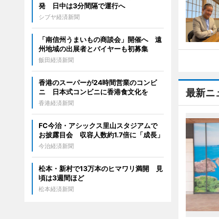
発 日中は3分間隔で運行へ
シブヤ経済新聞
「南信州うまいもの商談会」開催へ 遠
州地域の出展者とバイヤーも初募集
飯田経済新聞
香港のスーパーが24時間営業のコンビ
最新ニ
ニ 日本式コンビニに香港食文化を
香港経済新聞
FC今治・アシックス里山スタジアムで
お披露目会 収容人数約1.7倍に「成長」
今治経済新聞
松本・新村で13万本のヒマワリ満開 見
頃は3週間ほど
松本経済新聞