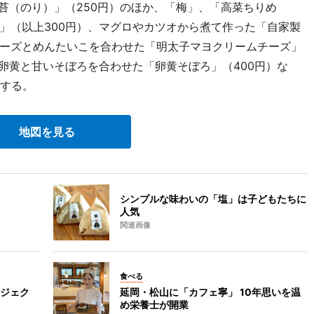
苔（のり）」（250円）のほか、「梅」、「高菜ちりめ
」（以上300円）、マグロやカツオから煮て作った「自家製
ーズとめんたいこを合わせた「明太子マヨクリームチーズ」
卵黄と甘いそぼろを合わせた「卵黄そぼろ」（400円）な
売する。
地図を見る
シンプルな味わいの「塩」は子どもたちに
人気
関連画像
食べる
ジェク
延岡・松山に「カフェ寧」 10年思いを温
め栄養士が開業