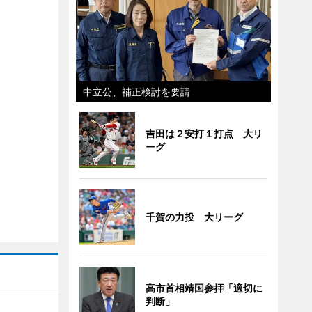
中立公、補正検討を要請
吉田は２安打１打点 大リ
ーグ
千賀の力投 大リーグ
高市首相靖国参拝「適切に
判断」