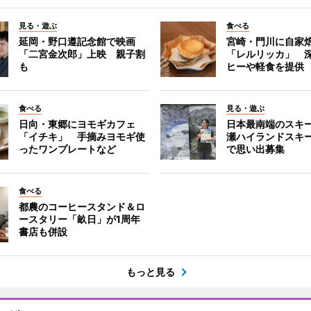
見る・遊ぶ
食べる
延岡・野口遵記念館で映画
宮崎・門川に自家
「二宮金次郎」上映 親子割
「レルリッカ」 
も
ヒーや軽食を提供
食べる
見る・遊ぶ
日向・東郷にヨモギカフェ
日本最南端のスキ
「イチキ」 手摘みヨモギ使
瀬ハイランドスキ
ったワンプレートなど
で思い出募集
食べる
都農のコーヒースタンド＆ロ
ースタリー「畝日」が1周年
書店も併設
もっと見る