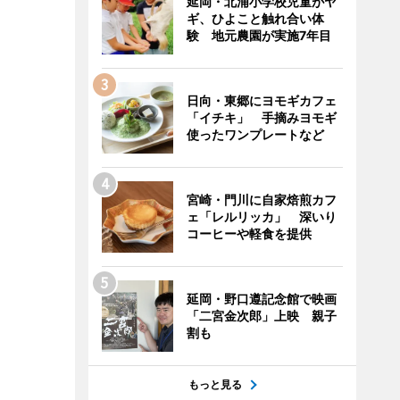
延岡・北浦小学校児童がヤ
ギ、ひよこと触れ合い体
験 地元農園が実施7年目
日向・東郷にヨモギカフェ
「イチキ」 手摘みヨモギ
使ったワンプレートなど
宮崎・門川に自家焙煎カフ
ェ「レルリッカ」 深いり
コーヒーや軽食を提供
延岡・野口遵記念館で映画
「二宮金次郎」上映 親子
割も
もっと見る