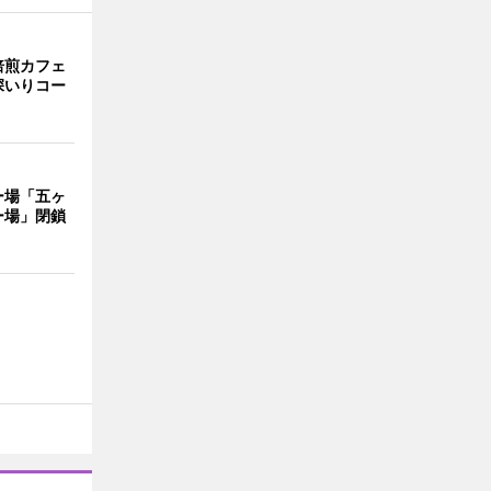
焙煎カフェ
深いりコー
ー場「五ヶ
ー場」閉鎖