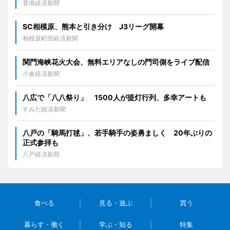
香港経済新聞
SC相模原、熊本と引き分け J3リーグ開幕
相模原町田経済新聞
関門海峡花火大会、無料エリアなしの門司側をライブ配信
小倉経済新聞
八広で「八八祭り」 1500人が提灯行列、多幸アートも
すみだ経済新聞
八戸の「騎馬打毬」、若手騎手の姿勇ましく 20年ぶりの
正式参拝も
八戸経済新聞
食べる
見る・遊ぶ
買う
暮らす・働く
学ぶ・知る
特集