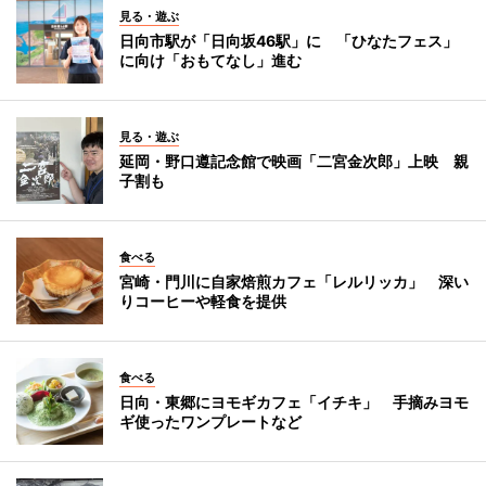
見る・遊ぶ
日向市駅が「日向坂46駅」に 「ひなたフェス」
に向け「おもてなし」進む
見る・遊ぶ
延岡・野口遵記念館で映画「二宮金次郎」上映 親
子割も
食べる
宮崎・門川に自家焙煎カフェ「レルリッカ」 深い
りコーヒーや軽食を提供
食べる
日向・東郷にヨモギカフェ「イチキ」 手摘みヨモ
ギ使ったワンプレートなど