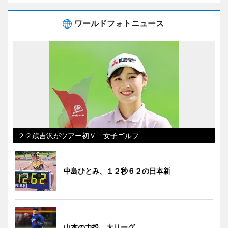
ワールドフォトニュース
２２歳吉沢がツアー初Ｖ 女子ゴルフ
中島ひとみ、１２秒６２の日本新
山本の力投 大リーグ