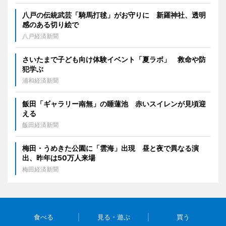
八戸の伝統武芸「騎馬打毬」がお守りに 新羅神社、透明
感のある切り絵で
八戸経済新聞
さいたまで子ども向け体験イベント「夏ラボ」 救命や防
犯学ぶ
浦和経済新聞
飯田「ギャラリー南無」の睡蓮池 赤いスイレンが見頃迎
える
飯田経済新聞
梅田・うめきた公園に「雲海」出現 昼と夜で異なる演
出、昨年は50万人来場
梅田経済新聞
食べる
見る・遊ぶ
買う