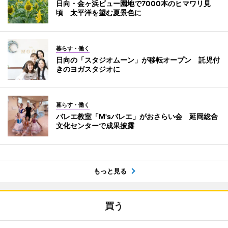
日向・金ヶ浜ビュー園地で7000本のヒマワリ見
頃 太平洋を望む夏景色に
暮らす・働く
日向の「スタジオムーン」が移転オープン 託児付
きのヨガスタジオに
暮らす・働く
バレエ教室「M'sバレエ」がおさらい会 延岡総合
文化センターで成果披露
もっと見る
買う