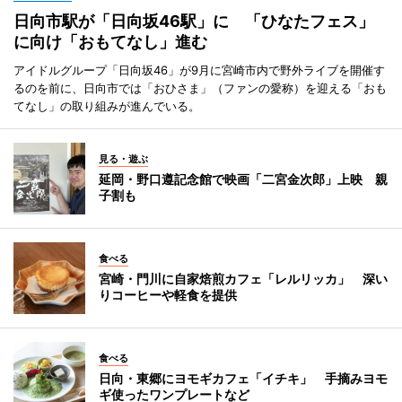
日向市駅が「日向坂46駅」に 「ひなたフェス」
に向け「おもてなし」進む
アイドルグループ「日向坂46」が9月に宮崎市内で野外ライブを開催す
るのを前に、日向市では「おひさま」（ファンの愛称）を迎える「おも
てなし」の取り組みが進んでいる。
見る・遊ぶ
延岡・野口遵記念館で映画「二宮金次郎」上映 親
子割も
食べる
宮崎・門川に自家焙煎カフェ「レルリッカ」 深い
りコーヒーや軽食を提供
食べる
日向・東郷にヨモギカフェ「イチキ」 手摘みヨモ
ギ使ったワンプレートなど