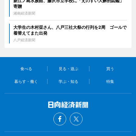
新江ノ島水族館、藤沢市立学校に「えのすい大解剖図鑑」
寄贈
湘南経済新聞
大学生の木村栞さん、八戸三社大祭の行列を2周 ゴールで
着替えてまた出発
八戸経済新聞
食べる
見る・遊ぶ
買う
暮らす・働く
学ぶ・知る
特集