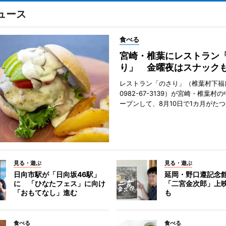
ュース
食べる
宮崎・椎葉にレストラン
り」 金曜夜はスナック
レストラン「のさり」（椎葉村下福良
0982-67-3139）が宮崎・椎葉村
ープンして、8月10日で1カ月がたつ
見る・遊ぶ
見る・遊ぶ
日向市駅が「日向坂46駅」
延岡・野口遵記念
に 「ひなたフェス」に向け
「二宮金次郎」上
「おもてなし」進む
も
食べる
食べる