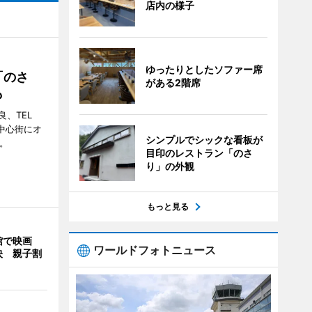
店内の様子
ゆったりとしたソファー席
「のさ
がある2階席
も
、TEL
の中心街にオ
シンプルでシックな看板が
。
目印のレストラン「のさ
り」の外観
もっと見る
館で映画
ワールドフォトニュース
映 親子割