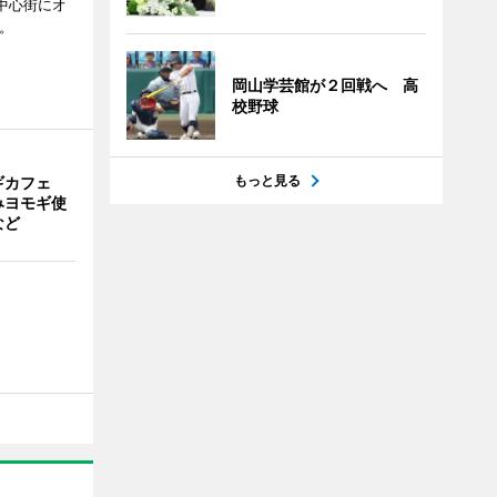
の中心街にオ
。
岡山学芸館が２回戦へ 高
校野球
もっと見る
ギカフェ
みヨモギ使
など