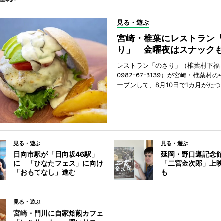
見る・遊ぶ
宮崎・椎葉にレストラン
り」 金曜夜はスナック
レストラン「のさり」（椎葉村下福良
0982-67-3139）が宮崎・椎葉村
ープンして、8月10日で1カ月がたつ
見る・遊ぶ
見る・遊ぶ
日向市駅が「日向坂46駅」
延岡・野口遵記念
に 「ひなたフェス」に向け
「二宮金次郎」上
「おもてなし」進む
も
見る・遊ぶ
宮崎・門川に自家焙煎カフェ