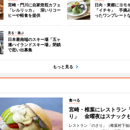
宮崎・門川に自家焙煎カフェ
日向・東郷にヨモ
「レルリッカ」 深いりコー
「イチキ」 手摘
ヒーや軽食を提供
ったワンプレート
見る・遊ぶ
日本最南端のスキー場「五ヶ
瀬ハイランドスキー場」閉鎖
で思い出募集
もっと見る
食べる
宮崎・椎葉にレストラン
り」 金曜夜はスナック
レストラン「のさり」（椎葉村下福良