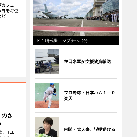
ギカフェ
みヨモギ使
など
Ｐ１哨戒機、ジブチへ出発
在日米軍が支援物資輸送
プロ野球・日本ハム１―０
楽天
「のさ
も
内閣・党人事、説明避ける
、TEL