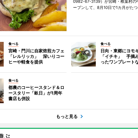
0982-67-3139）が宮崎・椎葉村
ープンして、8月10日で1カ月がたつ
食べる
食べる
宮崎・門川に自家焙煎カフェ
日向・東郷にヨモ
「レルリッカ」 深いりコー
「イチキ」 手摘
ヒーや軽食を提供
ったワンプレート
食べる
都農のコーヒースタンド＆ロ
ースタリー「畝日」が1周年
書店も併設
もっと見る
遊ぶ