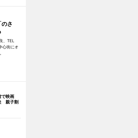
「のさ
も
、TEL
の中心街にオ
。
館で映画
映 親子割