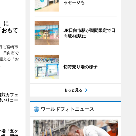
ッセージも
駅」に
「おもて
JR日向市駅が期間限定で日
向坂46駅に
月に宮崎市
、日向市で
迎える「お
。
切符売り場の様子
もっと見る
焙煎カフェ
深いりコー
ワールドフォトニュース
ー場「五ヶ