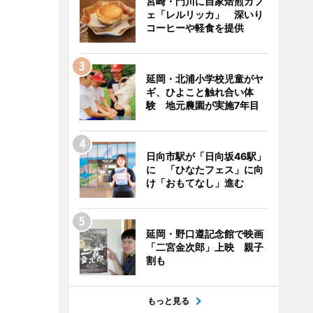
宮崎・門川に自家焙煎カフ
ェ「レルリッカ」 深いり
コーヒーや軽食を提供
延岡・北浦小学校児童がヤ
ギ、ひよこと触れ合い体
験 地元農園が実施7年目
日向市駅が「日向坂46駅」
に 「ひなたフェス」に向
け「おもてなし」進む
延岡・野口遵記念館で映画
「二宮金次郎」上映 親子
割も
もっと見る