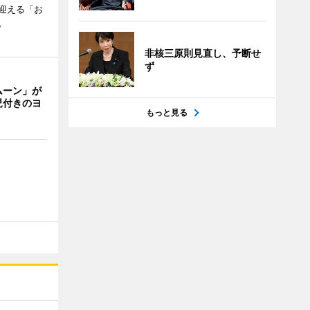
迎える「お
。
非核三原則見直し、予断せ
ず
ムーン」が
児付きのヨ
もっと見る