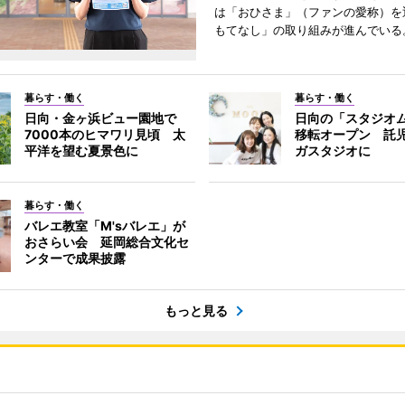
は「おひさま」（ファンの愛称）を
もてなし」の取り組みが進んでいる
暮らす・働く
暮らす・働く
日向・金ヶ浜ビュー園地で
日向の「スタジオ
7000本のヒマワリ見頃 太
移転オープン 託
平洋を望む夏景色に
ガスタジオに
暮らす・働く
バレエ教室「M'sバレエ」が
おさらい会 延岡総合文化セ
ンターで成果披露
もっと見る