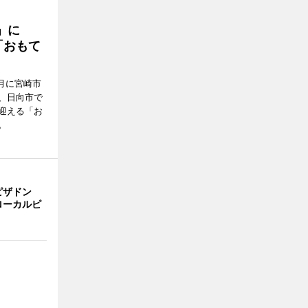
駅」に
「おもて
月に宮崎市
、日向市で
迎える「お
。
ピザドン
ローカルピ