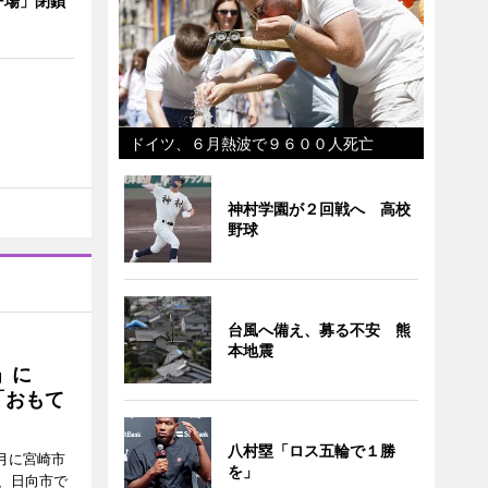
ー場」閉鎖
ドイツ、６月熱波で９６００人死亡
神村学園が２回戦へ 高校
野球
台風へ備え、募る不安 熊
本地震
駅」に
「おもて
八村塁「ロス五輪で１勝
月に宮崎市
を」
、日向市で