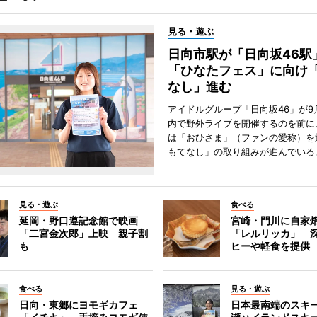
見る・遊ぶ
日向市駅が「日向坂46
「ひなたフェス」に向け
なし」進む
アイドルグループ「日向坂46」が9
内で野外ライブを開催するのを前に
は「おひさま」（ファンの愛称）を
もてなし」の取り組みが進んでいる
見る・遊ぶ
食べる
延岡・野口遵記念館で映画
宮崎・門川に自家
「二宮金次郎」上映 親子割
「レルリッカ」 
も
ヒーや軽食を提供
食べる
見る・遊ぶ
日向・東郷にヨモギカフェ
日本最南端のスキ