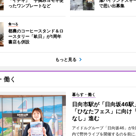
「イチキ」 手摘みヨモギ使
瀬ハイランドスキ
ったワンプレートなど
で思い出募集
食べる
都農のコーヒースタンド＆ロ
ースタリー「畝日」が1周年
書店も併設
もっと見る
・働く
暮らす・働く
日向市駅が「日向坂46
「ひなたフェス」に向け
なし」進む
アイドルグループ「日向坂46」が9
内で野外ライブを開催するのを前に