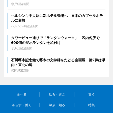
水戸経済新聞
ヘルシンキ中央駅に新ホテル登場へ 日本のカプセルホテ
ルに着想
ヘルシンキ経済新聞
タワービュー通りで「ランタンウォーク」 区内各所で
600個の展示ランタンを絵付け
すみだ経済新聞
石川啄木記念館で啄木の文学碑をたどる企画展 第2弾は県
内・東北の碑
盛岡経済新聞
食べる
見る・遊ぶ
買う
暮らす・働く
学ぶ・知る
特集