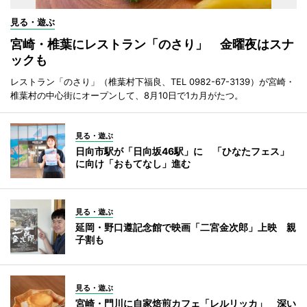
見る・遊ぶ
宮崎・椎葉にレストラン「のさり」 金曜夜はスナ
ックも
レストラン「のさり」（椎葉村下福良、TEL 0982-67-3139）が宮崎・
椎葉村の中心街にオープンして、8月10日で1カ月がたつ。
見る・遊ぶ
日向市駅が「日向坂46駅」に 「ひなたフェス」
に向け「おもてなし」進む
見る・遊ぶ
延岡・野口遵記念館で映画「二宮金次郎」上映 親
子割も
見る・遊ぶ
宮崎・門川に自家焙煎カフェ「レルリッカ」 深い