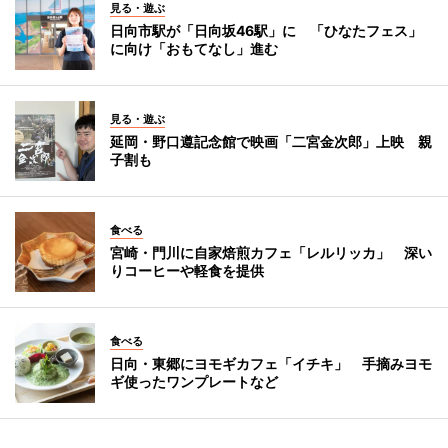
見る・遊ぶ
日向市駅が「日向坂46駅」に 「ひなたフェス」
に向け「おもてなし」進む
見る・遊ぶ
延岡・野口遵記念館で映画「二宮金次郎」上映 親
子割も
食べる
宮崎・門川に自家焙煎カフェ「レルリッカ」 深い
りコーヒーや軽食を提供
食べる
日向・東郷にヨモギカフェ「イチキ」 手摘みヨモ
ギ使ったワンプレートなど