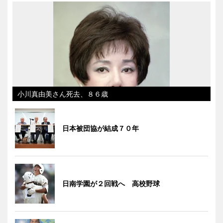
小川真由美さん死去、８６歳
日本被団協が結成７０年
日南学園が２回戦へ 高校野球