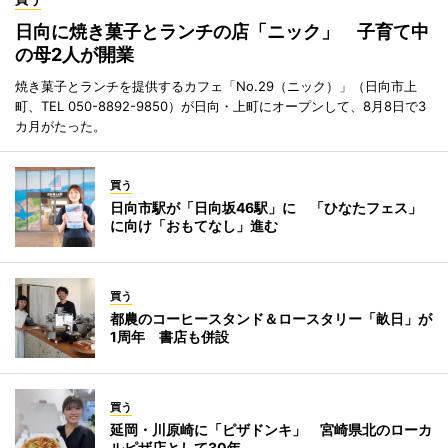
日向に焼き菓子とランチの店「ニック」 子育て中
の母2人が開業
焼き菓子とランチを提供するカフェ「No.29（ニック）」（日向市上
町、TEL 050-8892-9850）が日向・上町にオープンして、8月8日で3
カ月がたった。
買う
日向市駅が「日向坂46駅」に 「ひなたフェス」
に向け「おもてなし」進む
買う
都農のコーヒースタンド＆ロースタリー「畝日」が
1周年 書店も併設
買う
延岡・川原崎に「ピザドンキ」 宮崎県北のローカ
ルピザ店として30年