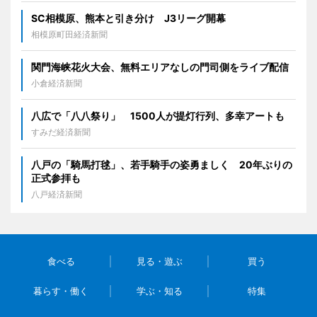
SC相模原、熊本と引き分け J3リーグ開幕
相模原町田経済新聞
関門海峡花火大会、無料エリアなしの門司側をライブ配信
小倉経済新聞
八広で「八八祭り」 1500人が提灯行列、多幸アートも
すみだ経済新聞
八戸の「騎馬打毬」、若手騎手の姿勇ましく 20年ぶりの
正式参拝も
八戸経済新聞
食べる
見る・遊ぶ
買う
暮らす・働く
学ぶ・知る
特集