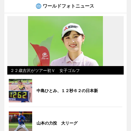
ワールドフォトニュース
２２歳吉沢がツアー初Ｖ 女子ゴルフ
中島ひとみ、１２秒６２の日本新
山本の力投 大リーグ