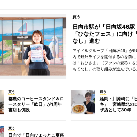
買う
日向市駅が「日向坂46
「ひなたフェス」に向け
なし」進む
アイドルグループ「日向坂46」が9
内で野外ライブを開催するのを前に
は「おひさま」（ファンの愛称）を
もてなし」の取り組みが進んでいる
買う
買う
都農のコーヒースタンド＆ロ
延岡・川原崎に「
ースタリー「畝日」が1周年
キ」 宮崎県北の
書店も併設
ザ店として30年
買う
日向で「日向ひょっとこ夏祭