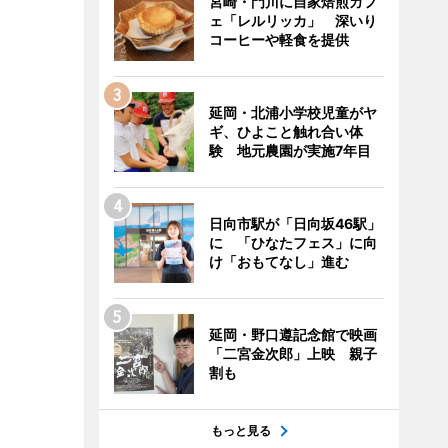
宮崎・門川に自家焙煎カフ
ェ「レルリッカ」 深いり
コーヒーや軽食を提供
延岡・北浦小学校児童がヤ
ギ、ひよこと触れ合い体
験 地元農園が実施7年目
日向市駅が「日向坂46駅」
に 「ひなたフェス」に向
け「おもてなし」進む
延岡・野口遵記念館で映画
「二宮金次郎」上映 親子
割も
もっと見る