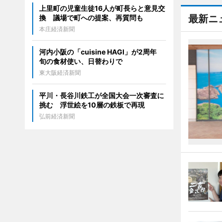
上里町の児童生徒16人が町長らと意見交
最新ニ
換 議場で町への提案、再質問も
本庄経済新聞
河内小阪の「cuisine HAGI」が2周年
旬の食材使い、日替わりで
東大阪経済新聞
平川・長谷川鉄工が全国大会一次審査に
挑む 浮世絵を10層の鉄板で再現
弘前経済新聞