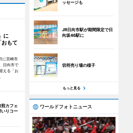
ッセージも
JR日向市駅が期間限定で日
向坂46駅に
駅」に
「おもて
月に宮崎市
、日向市で
切符売り場の様子
迎える「お
。
もっと見る
焙煎カフェ
ワールドフォトニュース
深いりコー