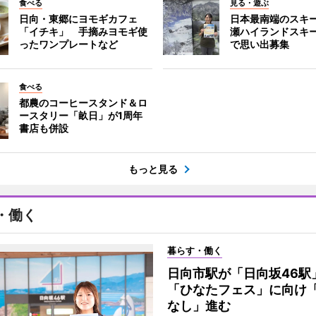
食べる
見る・遊ぶ
日向・東郷にヨモギカフェ
日本最南端のスキ
「イチキ」 手摘みヨモギ使
瀬ハイランドスキ
ったワンプレートなど
で思い出募集
食べる
都農のコーヒースタンド＆ロ
ースタリー「畝日」が1周年
書店も併設
もっと見る
・働く
暮らす・働く
日向市駅が「日向坂46
「ひなたフェス」に向け
なし」進む