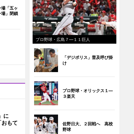
ー場「五ヶ
ー場」閉鎖
プロ野球・広島７―１１巨人
「デジポリス」普及呼び掛
け
プロ野球・オリックス１―
３楽天
駅」に
「おもて
佐野日大、２回戦へ 高校
野球