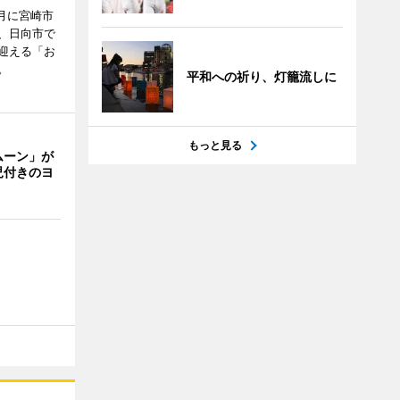
月に宮崎市
、日向市で
迎える「お
。
平和への祈り、灯籠流しに
もっと見る
ムーン」が
児付きのヨ