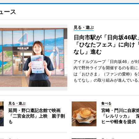
ュース
見る・遊ぶ
日向市駅が「日向坂46
「ひなたフェス」に向け
なし」進む
アイドルグループ「日向坂46」が9
内で野外ライブを開催するのを前に
は「おひさま」（ファンの愛称）を
もてなし」の取り組みが進んでいる
見る・遊ぶ
食べる
延岡・野口遵記念館で映画
宮崎・門川に自家
「二宮金次郎」上映 親子割
「レルリッカ」 
も
ヒーや軽食を提供