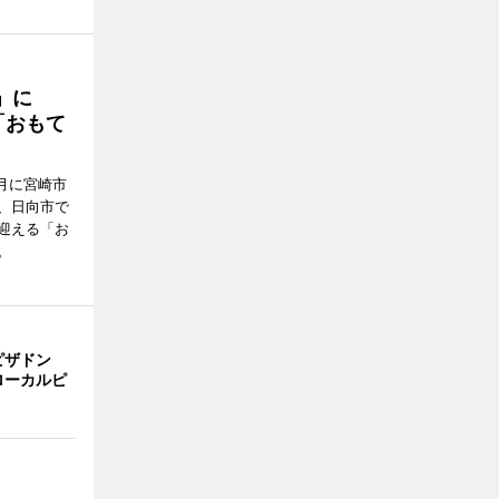
駅」に
「おもて
月に宮崎市
、日向市で
迎える「お
。
ピザドン
ローカルピ