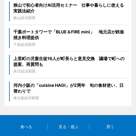
狭山で初心者向けAI活用セミナー 仕事や暮らしに使える
実践法紹介
狭山経済新聞
千葉ポートタワーで「BLUE＆FIRE mini」 地元店が鉄板
焼き料理提供
千葉経済新聞
上里町の児童生徒16人が町長らと意見交換 議場で町への
提案、再質問も
本庄経済新聞
河内小阪の「cuisine HAGI」が2周年 旬の食材使い、日
替わりで
東大阪経済新聞
食べる
見る・遊ぶ
買う