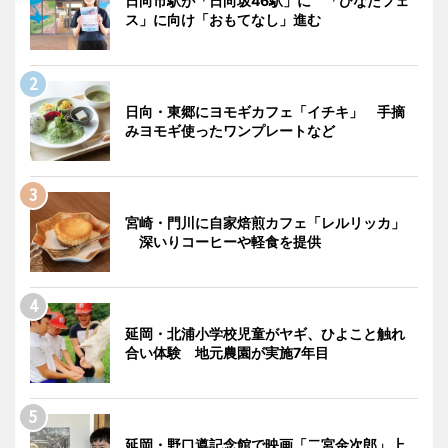
日向市駅が「日向坂46駅」に 「ひなたフェ
ス」に向け「おもてなし」進む
日向・東郷にヨモギカフェ「イチキ」 手摘
みヨモギ使ったワンプレートなど
宮崎・門川に自家焙煎カフェ「レルリッカ」
深いりコーヒーや軽食を提供
延岡・北浦小学校児童がヤギ、ひよこと触れ
合い体験 地元農園が実施7年目
延岡・野口遵記念館で映画「二宮金次郎」上