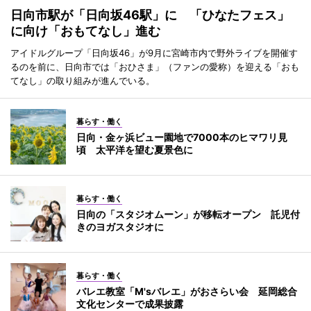
日向市駅が「日向坂46駅」に 「ひなたフェス」
に向け「おもてなし」進む
アイドルグループ「日向坂46」が9月に宮崎市内で野外ライブを開催す
るのを前に、日向市では「おひさま」（ファンの愛称）を迎える「おも
てなし」の取り組みが進んでいる。
暮らす・働く
日向・金ヶ浜ビュー園地で7000本のヒマワリ見
頃 太平洋を望む夏景色に
暮らす・働く
日向の「スタジオムーン」が移転オープン 託児付
きのヨガスタジオに
暮らす・働く
バレエ教室「M'sバレエ」がおさらい会 延岡総合
文化センターで成果披露