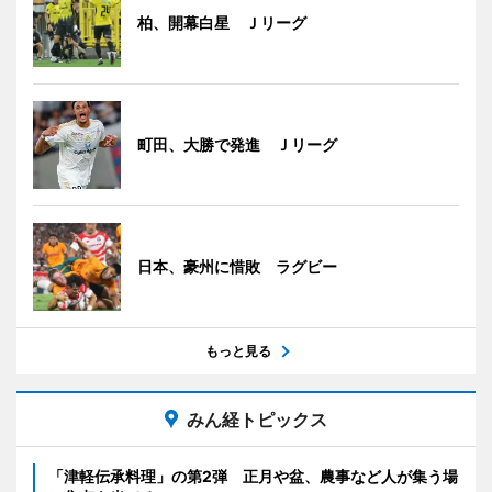
柏、開幕白星 Ｊリーグ
町田、大勝で発進 Ｊリーグ
日本、豪州に惜敗 ラグビー
もっと見る
みん経トピックス
「津軽伝承料理」の第2弾 正月や盆、農事など人が集う場