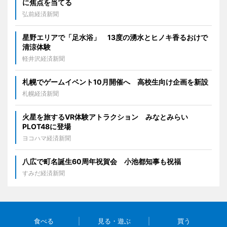
に焦点を当てる
弘前経済新聞
星野エリアで「足水浴」 13度の湧水とヒノキ香るおけで
清涼体験
軽井沢経済新聞
札幌でゲームイベント10月開催へ 高校生向け企画を新設
札幌経済新聞
火星を旅するVR体験アトラクション みなとみらい
PLOT48に登場
ヨコハマ経済新聞
八広で町名誕生60周年祝賀会 小池都知事も祝福
すみだ経済新聞
食べる
見る・遊ぶ
買う