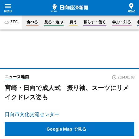
32°C
食べる
見る・遊ぶ
買う
暮らす・働く
学ぶ・知る
ニュース地図
2024.01.08
宮崎・日向で成人式 振り袖、スーツにリメ
イクドレス姿も
日向市文化交流センター
Google Map で見る