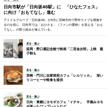
日向市駅が「日向坂46駅」に 「ひなたフェス」
に向け「おもてなし」進む
アイドルグループ「日向坂46」が9月に宮崎市内で野外ライブを開催す
るのを前に、日向市では「おひさま」（ファンの愛称）を迎える「おも
てなし」の取り組みが進んでいる。
見る・遊ぶ
延岡・野口遵記念館で映画「二宮金次郎」上映 親
子割も
見る・遊ぶ
宮崎・門川に自家焙煎カフェ「レルリッカ」 深い
りコーヒーや軽食を提供
見る・遊ぶ
日向・東郷にヨモギカフェ「イチキ」 手摘みヨモ
ギ使ったワンプレートなど