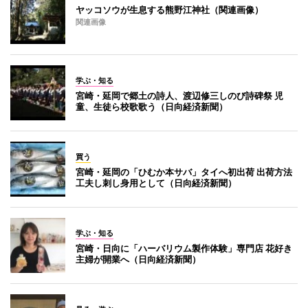
ヤッコソウが生息する熊野江神社（関連画像）
関連画像
学ぶ・知る
宮崎・延岡で郷土の詩人、渡辺修三しのび詩碑祭 児
童、生徒ら校歌歌う（日向経済新聞）
買う
宮崎・延岡の「ひむか本サバ」タイへ初出荷 出荷方法
工夫し刺し身用として（日向経済新聞）
学ぶ・知る
宮崎・日向に「ハーバリウム製作体験」専門店 花好き
主婦が開業へ（日向経済新聞）