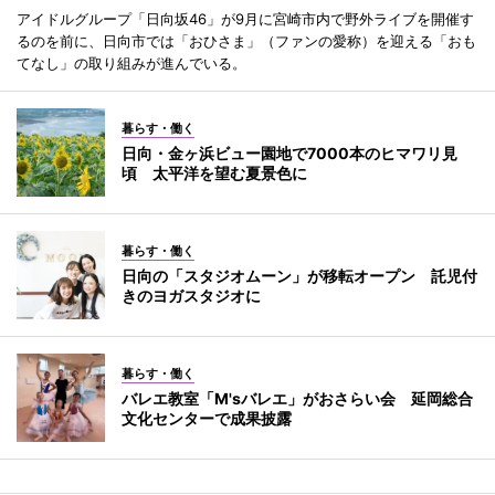
アイドルグループ「日向坂46」が9月に宮崎市内で野外ライブを開催す
るのを前に、日向市では「おひさま」（ファンの愛称）を迎える「おも
てなし」の取り組みが進んでいる。
暮らす・働く
日向・金ヶ浜ビュー園地で7000本のヒマワリ見
頃 太平洋を望む夏景色に
暮らす・働く
日向の「スタジオムーン」が移転オープン 託児付
きのヨガスタジオに
暮らす・働く
バレエ教室「M'sバレエ」がおさらい会 延岡総合
文化センターで成果披露