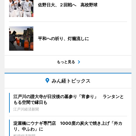
佐野日大、２回戦へ 高校野球
平和への祈り、灯籠流しに
もっと見る
みん経トピックス
江戸川の證大寺が日没後の墓参り「宵参り」 ランタンと
もる空間で縁日も
江戸川経済新聞
淀屋橋にウナギ専門店 1000度の炭火で焼き上げ「外カ
リ、中ふわ」に
船場経済新聞