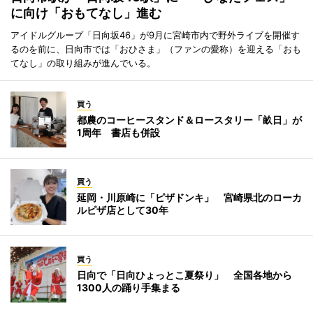
に向け「おもてなし」進む
アイドルグループ「日向坂46」が9月に宮崎市内で野外ライブを開催す
るのを前に、日向市では「おひさま」（ファンの愛称）を迎える「おも
てなし」の取り組みが進んでいる。
買う
都農のコーヒースタンド＆ロースタリー「畝日」が
1周年 書店も併設
買う
延岡・川原崎に「ピザドンキ」 宮崎県北のローカ
ルピザ店として30年
買う
日向で「日向ひょっとこ夏祭り」 全国各地から
1300人の踊り手集まる