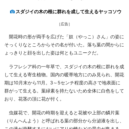
スダジイの木の根に群れを成して生えるヤッコソウ
［広告］
開花時の形が両手を広げた「奴（やっこ）さん」の姿に
そっくりなところからその名が付いた。落ち葉の間からに
ょっきりと顔を出した姿は何ともユニークだ。
ラフレシア科の一年草で、スダジイの木の根に群れを成
して生える寄生植物。国内の暖帯地方にのみ見られ、開花
期は10月末から11月。3～5センチ程度の高さで地表面に
群がって生える。葉緑素を持たないため全体に白色をして
おり、花茎の頂に花が付く。
虫媒花で、開花の時期を迎えると花被や上部の鱗片葉
（りんへんよう）と呼ばれる葉の部分から分泌液を出し、
この液が発酵するにおいにアリや蜂などの昆虫が集まる。