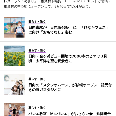
レストラン「のさり」（椎葉村下福良、TEL 0982-67-3139）が宮崎・
椎葉村の中心街にオープンして、8月10日で1カ月がたつ。
暮らす・働く
日向市駅が「日向坂46駅」に 「ひなたフェス」
に向け「おもてなし」進む
暮らす・働く
日向・金ヶ浜ビュー園地で7000本のヒマワリ見
頃 太平洋を望む夏景色に
暮らす・働く
日向の「スタジオムーン」が移転オープン 託児付
きのヨガスタジオに
暮らす・働く
バレエ教室「M'sバレエ」がおさらい会 延岡総合