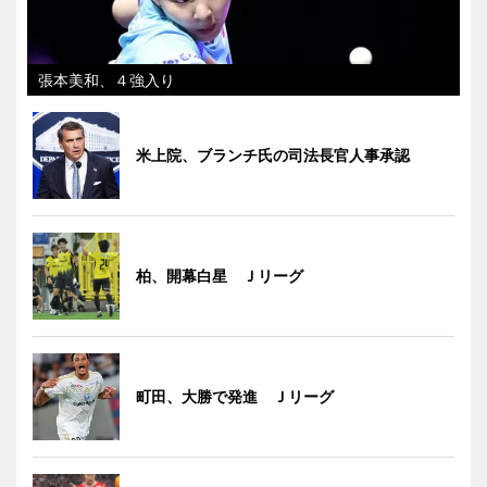
張本美和、４強入り
米上院、ブランチ氏の司法長官人事承認
柏、開幕白星 Ｊリーグ
町田、大勝で発進 Ｊリーグ