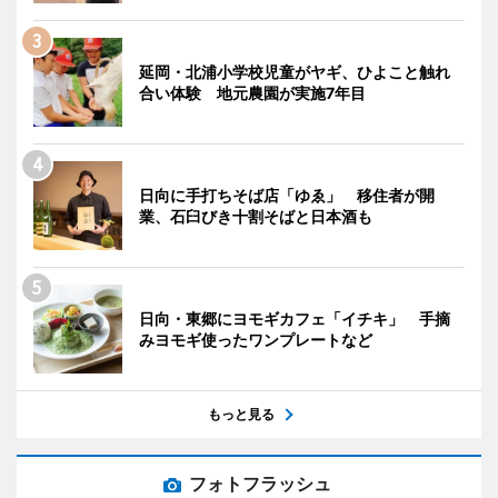
延岡・北浦小学校児童がヤギ、ひよこと触れ
合い体験 地元農園が実施7年目
日向に手打ちそば店「ゆゑ」 移住者が開
業、石臼びき十割そばと日本酒も
日向・東郷にヨモギカフェ「イチキ」 手摘
みヨモギ使ったワンプレートなど
もっと見る
フォトフラッシュ