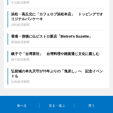
今治経済新聞
浜松・高丘北に「カフェロブ浜松本店」 トッピングでオ
リジナルパンケーキ
浜松経済新聞
香港・啓徳に仏ビストロ新店「Bistrot's Suzette」
香港経済新聞
銚子で「台湾茶坊」 台湾料理や雑貨通じ文化に親しむ
銚子経済新聞
弘前城の本丸天守が11年ぶりの「曳戻し」へ 記念イベン
トも
弘前経済新聞
食べる
見る・遊ぶ
買う