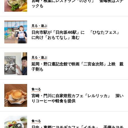
宮崎・椎葉にレストラン「のさり」 金曜夜はスナ
ックも
見る・遊ぶ
日向市駅が「日向坂46駅」に 「ひなたフェス」
に向け「おもてなし」進む
見る・遊ぶ
延岡・野口遵記念館で映画「二宮金次郎」上映 親
子割も
食べる
宮崎・門川に自家焙煎カフェ「レルリッカ」 深い
りコーヒーや軽食を提供
食べる
日向・東郷にヨモギカフェ「イチキ」 手摘みヨモ