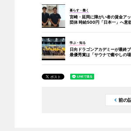
暮らす・働く
宮崎・延岡に障がい者の賃金アッ
団体 時給500円「日本一」へ意
学ぶ・知る
日向ドラゴンアカデミーが最終プ
最優秀賞は「サウナで癒やしの場
前の