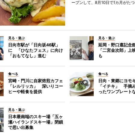
ープンして、8月10日で1カ月がたつ
見る・遊ぶ
見る・遊ぶ
日向市駅が「日向坂46駅」
延岡・野口遵記念
に 「ひなたフェス」に向け
「二宮金次郎」上
「おもてなし」進む
も
食べる
食べる
宮崎・門川に自家焙煎カフェ
日向・東郷にヨモ
「レルリッカ」 深いりコー
「イチキ」 手摘
ヒーや軽食を提供
ったワンプレート
見る・遊ぶ
日本最南端のスキー場「五ヶ
瀬ハイランドスキー場」閉鎖
で思い出募集