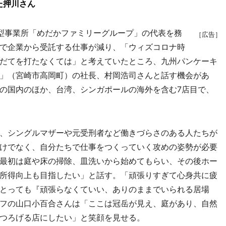
た押川さん
型事業所「めだかファミリーグループ」の代表を務
［広告］
で企業から受託する仕事が減り、「ウィズコロナ時
だてを打たなくては」と考えていたところ、九州パンケーキ
」（宮崎市高岡町）の社長、村岡浩司さんと話す機会があ
の国内のほか、台湾、シンガポールの海外を含む7店目で、
、シングルマザーや元受刑者など働きづらさのある人たちが
けでなく、自分たちで仕事をつくっていく攻めの姿勢が必要
最初は庭や床の掃除、皿洗いから始めてもらい、その後ホー
所得向上も目指したい」と話す。「頑張りすぎて心身共に疲
とっても『頑張らなくていい、ありのままでいられる居場
フの山口小百合さんは「ここは冠岳が見え、庭があり、自然
つろげる店にしたい」と笑顔を見せる。