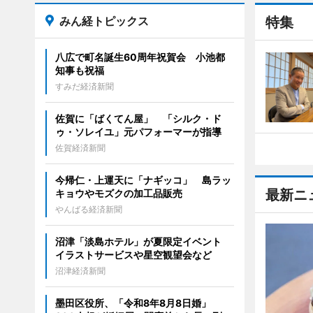
みん経トピックス
特集
八広で町名誕生60周年祝賀会 小池都
知事も祝福
すみだ経済新聞
佐賀に「ばくてん屋」 「シルク・ド
ゥ・ソレイユ」元パフォーマーが指導
佐賀経済新聞
今帰仁・上運天に「ナギッコ」 島ラッ
最新ニ
キョウやモズクの加工品販売
やんばる経済新聞
沼津「淡島ホテル」が夏限定イベント
イラストサービスや星空観望会など
沼津経済新聞
墨田区役所、「令和8年8月8日婚」