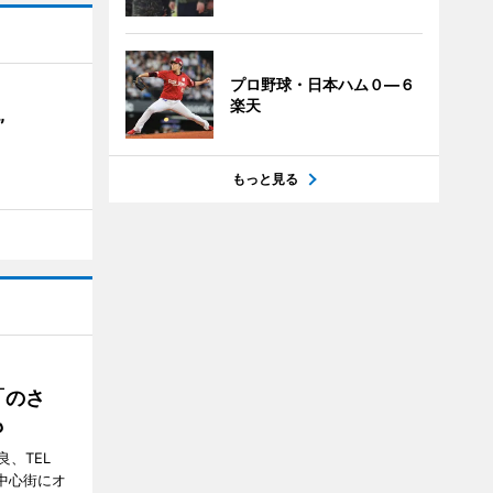
プロ野球・日本ハム０―６
楽天
”
もっと見る
「のさ
も
、TEL
の中心街にオ