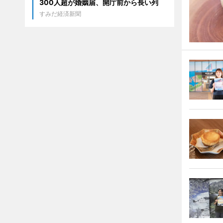
300人超が婚姻届、開庁前から長い列
すみだ経済新聞