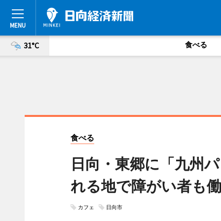
食べる
31°C
食べる
日向・東郷に「九州パ
れる地で障がい者も
カフェ
日向市