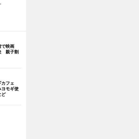
。
館で映画
映 親子割
ギカフェ
みヨモギ使
など