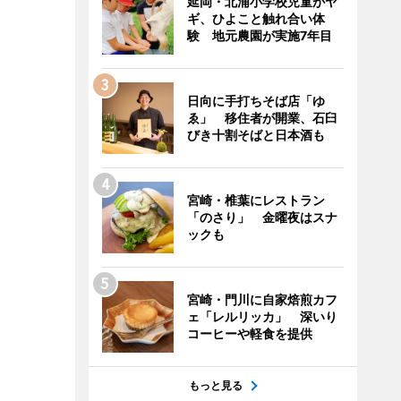
延岡・北浦小学校児童がヤ
ギ、ひよこと触れ合い体
験 地元農園が実施7年目
日向に手打ちそば店「ゆ
ゑ」 移住者が開業、石臼
びき十割そばと日本酒も
宮崎・椎葉にレストラン
「のさり」 金曜夜はスナ
ックも
宮崎・門川に自家焙煎カフ
ェ「レルリッカ」 深いり
コーヒーや軽食を提供
もっと見る