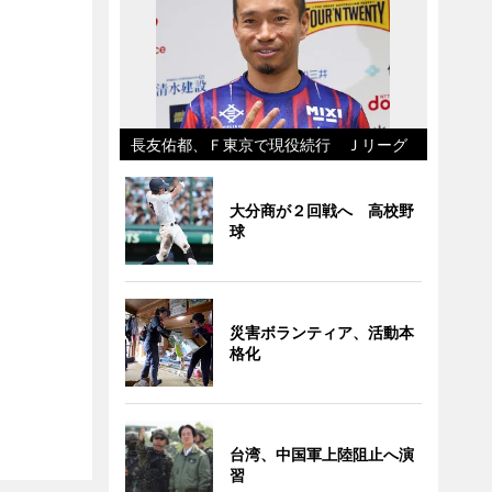
長友佑都、Ｆ東京で現役続行 Ｊリーグ
大分商が２回戦へ 高校野
球
災害ボランティア、活動本
格化
台湾、中国軍上陸阻止へ演
習